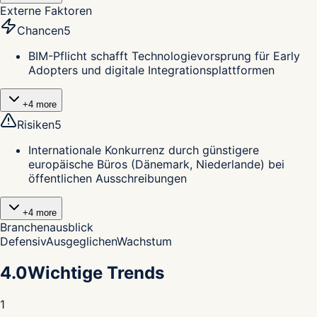
Externe Faktoren
Chancen
5
BIM-Pflicht schafft Technologievorsprung für Early
Adopters und digitale Integrationsplattformen
+
4
more
Risiken
5
Internationale Konkurrenz durch günstigere
europäische Büros (Dänemark, Niederlande) bei
öffentlichen Ausschreibungen
+
4
more
Branchenausblick
Defensiv
Ausgeglichen
Wachstum
4.0
Wichtige Trends
1