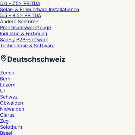
5.0 - 7.5
× EBITDA
Solar- & Erneuerbare Installationen
5.5 - 8.5
× EBITDA
Andere Sektoren
Praezisionswerkzeuge
Industrie & Fertigung
SaaS / B2B-Software
Technologie & Software
Deutschschweiz
Zürich
Bern
Luzern
Uri
Schwyz
Obwalden
Nidwalden
Glarus
Zug
Solothurn
Basel