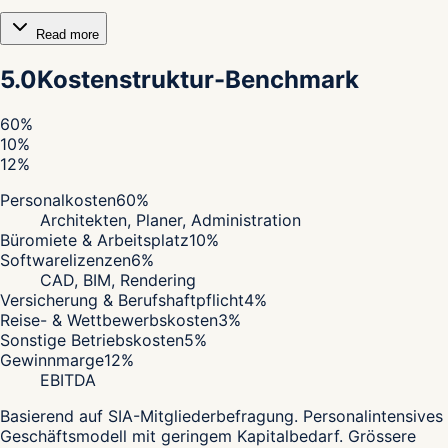
Read more
5.0
Kostenstruktur-Benchmark
60
%
10
%
12
%
Personalkosten
60
%
Architekten, Planer, Administration
Büromiete & Arbeitsplatz
10
%
Softwarelizenzen
6
%
CAD, BIM, Rendering
Versicherung & Berufshaftpflicht
4
%
Reise- & Wettbewerbskosten
3
%
Sonstige Betriebskosten
5
%
Gewinnmarge
12
%
EBITDA
Basierend auf SIA-Mitgliederbefragung. Personalintensives
Geschäftsmodell mit geringem Kapitalbedarf. Grössere