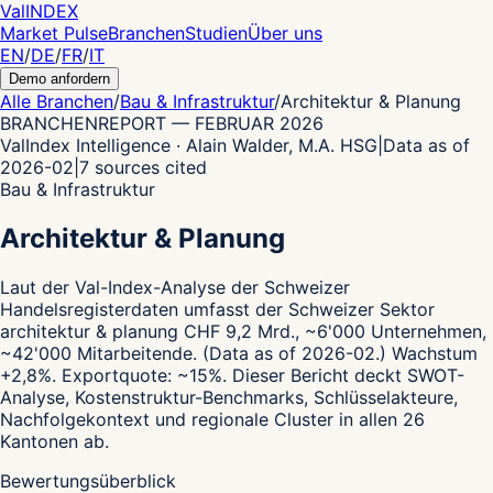
Val
INDEX
Market Pulse
Branchen
Studien
Über uns
EN
/
DE
/
FR
/
IT
Demo anfordern
Alle Branchen
/
Bau & Infrastruktur
/
Architektur & Planung
BRANCHENREPORT
—
FEBRUAR 2026
ValIndex Intelligence · Alain Walder, M.A. HSG
|
Data as of
2026-02
|
7
sources cited
Bau & Infrastruktur
Architektur & Planung
Laut der Val-Index-Analyse der Schweizer
Handelsregisterdaten
umfasst der Schweizer Sektor
architektur & planung CHF 9,2 Mrd., ~6'000 Unternehmen,
~42'000 Mitarbeitende.
(Data as of 2026-02.)
Wachstum
+2,8%.
Exportquote: ~15%.
Dieser Bericht deckt SWOT-
Analyse, Kostenstruktur-Benchmarks, Schlüsselakteure,
Nachfolgekontext und regionale Cluster in allen 26
Kantonen ab.
Bewertungsüberblick