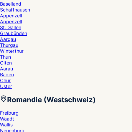
Baselland
Schaffhausen
Appenzell
Appenzell
St. Gallen
Graubünden
Aargau
Thurgau
Winterthur
Thun
Olten
Aarau
Baden
Chur
Uster
Romandie (Westschweiz)
Freiburg
Waadt
Wallis
Neuenburg