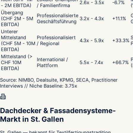
2.6x - 3.5x
-6.7
%
- 2M EBITDA)
/ Familienfirma
Übergang
Professionalisierte
G
(CHF 2M - 5M
3.2x - 4.3x
+
11.1
%
Geschäftsführung
EBITDA)
Unterer
Mittelstand
Professionalisiert
S
4.3x - 5.9x
+
33.3
%
(CHF 5M - 10M
/ Regional
P
EBITDA)
Mittelstand (>
International /
CHF 10M
5.5x - 7.4x
+
66.7
%
Plattform
(
EBITDA)
Source:
NIMBO, Dealsuite, KPMG, SECA, Practitioner
Interviews
// Niche Baseline:
3.75
x
Dachdecker & Fassadensysteme-
Markt in St. Gallen
St. Gallen — bekannt für Textilfertigungstradition,