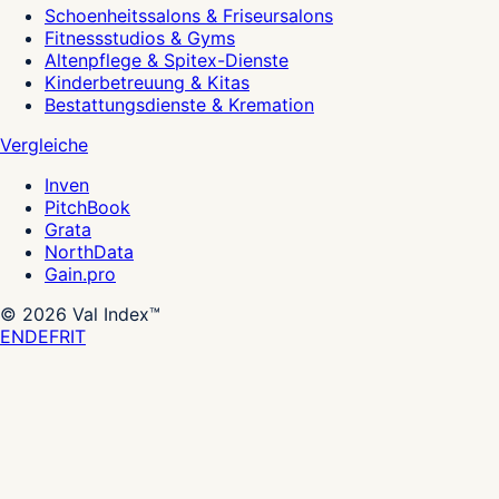
Schoenheitssalons & Friseursalons
Fitnessstudios & Gyms
Altenpflege & Spitex-Dienste
Kinderbetreuung & Kitas
Bestattungsdienste & Kremation
Vergleiche
Inven
PitchBook
Grata
NorthData
Gain.pro
©
2026
Val Index™
EN
DE
FR
IT