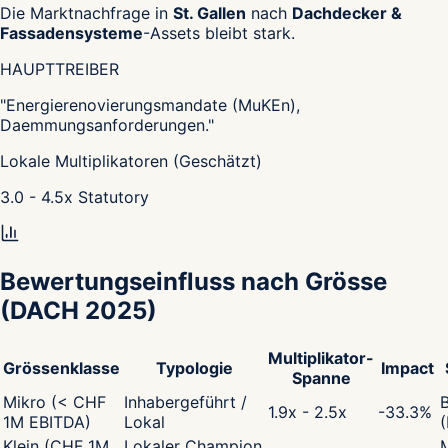
Die Marktnachfrage in
St. Gallen
nach
Dachdecker &
Fassadensysteme
-Assets bleibt stark.
HAUPTTREIBER
"
Energierenovierungsmandate (MuKEn),
Daemmungsanforderungen.
"
Lokale Multiplikatoren (Geschätzt)
3.0 - 4.5
x
Statutory
Bewertungseinfluss nach Grösse
(DACH 2025)
Multiplikator-
Grössenklasse
Typologie
Impact
Spanne
Mikro (< CHF
Inhabergeführt /
1.9x - 2.5x
-33.3
%
1M EBITDA)
Lokal
Klein (CHF 1M
Lokaler Champion