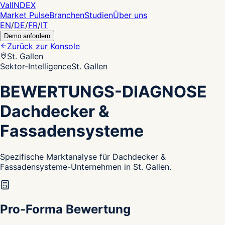
Val
INDEX
Market Pulse
Branchen
Studien
Über uns
EN
/
DE
/
FR
/
IT
Demo anfordern
Zurück zur Konsole
St. Gallen
Sektor-Intelligence
St. Gallen
BEWERTUNGS-DIAGNOSE
Dachdecker &
Fassadensysteme
Spezifische Marktanalyse für Dachdecker &
Fassadensysteme-Unternehmen in St. Gallen.
Pro-Forma Bewertung