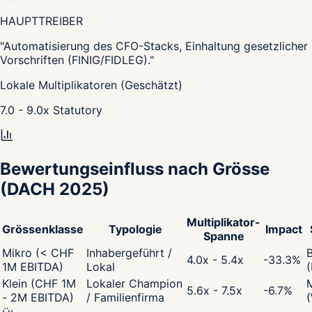
HAUPTTREIBER
"
Automatisierung des CFO-Stacks, Einhaltung gesetzlicher
Vorschriften (FINIG/FIDLEG).
"
Lokale Multiplikatoren (Geschätzt)
7.0 - 9.0
x
Statutory
Bewertungseinfluss nach Grösse
(DACH 2025)
Multiplikator-
Grössenklasse
Typologie
Impact
Spanne
Mikro (< CHF
Inhabergeführt /
4.0x - 5.4x
-33.3
%
1M EBITDA)
Lokal
Klein (CHF 1M
Lokaler Champion
5.6x - 7.5x
-6.7
%
- 2M EBITDA)
/ Familienfirma