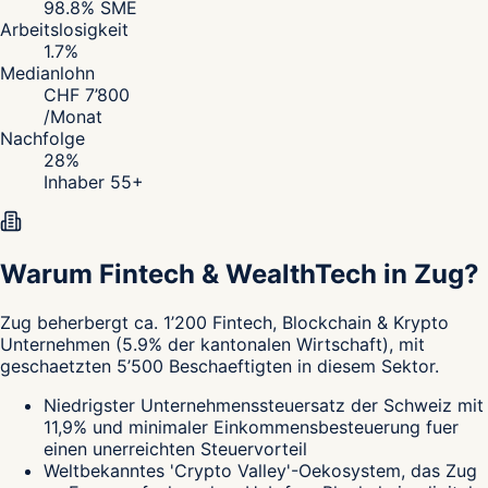
98.8
% SME
Arbeitslosigkeit
1.7
%
Medianlohn
CHF
7’800
/
Monat
Nachfolge
28
%
Inhaber 55+
Warum Fintech & WealthTech in Zug?
Zug
beherbergt ca.
1’200
Fintech, Blockchain & Krypto
Unternehmen
(
5.9
%
der kantonalen Wirtschaft
),
mit
geschaetzten
5’500
Beschaeftigten in diesem Sektor.
Niedrigster Unternehmenssteuersatz der Schweiz mit
11,9% und minimaler Einkommensbesteuerung fuer
einen unerreichten Steuervorteil
Weltbekanntes 'Crypto Valley'-Oekosystem, das Zug