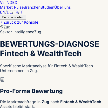
Val
INDEX
Market Pulse
Branchen
Studien
Über uns
EN
/
DE
/
FR
/
IT
Demo anfordern
Zurück zur Konsole
Zug
Sektor-Intelligence
Zug
BEWERTUNGS-DIAGNOSE
Fintech & WealthTech
Spezifische Marktanalyse für Fintech & WealthTech-
Unternehmen in Zug.
Pro-Forma Bewertung
Die Marktnachfrage in
Zug
nach
Fintech & WealthTech
-
Assets bleibt stark.