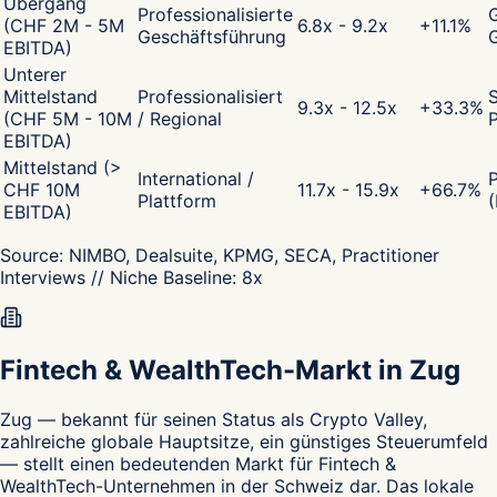
Übergang
Professionalisierte
G
(CHF 2M - 5M
6.8x - 9.2x
+
11.1
%
Geschäftsführung
EBITDA)
Unterer
Mittelstand
Professionalisiert
S
9.3x - 12.5x
+
33.3
%
(CHF 5M - 10M
/ Regional
P
EBITDA)
Mittelstand (>
International /
CHF 10M
11.7x - 15.9x
+
66.7
%
Plattform
(
EBITDA)
Source:
NIMBO, Dealsuite, KPMG, SECA, Practitioner
Interviews
// Niche Baseline:
8
x
Fintech & WealthTech-Markt in Zug
Zug — bekannt für seinen Status als Crypto Valley,
zahlreiche globale Hauptsitze, ein günstiges Steuerumfeld
— stellt einen bedeutenden Markt für Fintech &
WealthTech-Unternehmen in der Schweiz dar. Das lokale