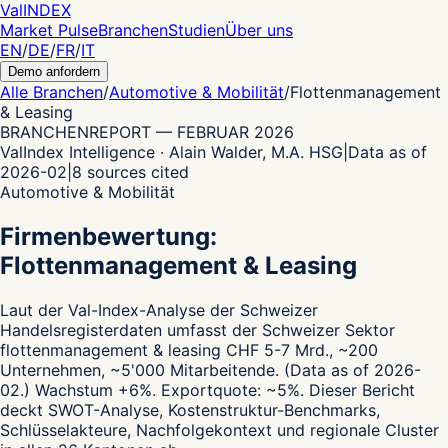
Val
INDEX
Market Pulse
Branchen
Studien
Über uns
EN
/
DE
/
FR
/
IT
Demo anfordern
Alle Branchen
/
Automotive & Mobilität
/
Flottenmanagement
& Leasing
BRANCHENREPORT
—
FEBRUAR 2026
ValIndex Intelligence · Alain Walder, M.A. HSG
|
Data as of
2026-02
|
8
sources cited
Automotive & Mobilität
Firmenbewertung:
Flottenmanagement & Leasing
Laut der Val-Index-Analyse der Schweizer
Handelsregisterdaten
umfasst der Schweizer Sektor
flottenmanagement & leasing CHF 5-7 Mrd., ~200
Unternehmen, ~5'000 Mitarbeitende.
(Data as of 2026-
02.)
Wachstum +6%.
Exportquote: ~5%.
Dieser Bericht
deckt SWOT-Analyse, Kostenstruktur-Benchmarks,
Schlüsselakteure, Nachfolgekontext und regionale Cluster