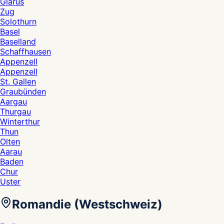
Glarus
Zug
Solothurn
Basel
Baselland
Schaffhausen
Appenzell
Appenzell
St. Gallen
Graubünden
Aargau
Thurgau
Winterthur
Thun
Olten
Aarau
Baden
Chur
Uster
Romandie (Westschweiz)