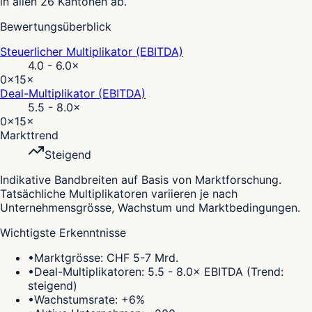
in allen 26 Kantonen ab.
Bewertungsüberblick
Steuerlicher Multiplikator (EBITDA)
4.0 - 6.0
×
0×
15×
Deal-Multiplikator (EBITDA)
5.5 - 8.0
×
0×
15×
Markttrend
Steigend
Indikative Bandbreiten auf Basis von Marktforschung.
Tatsächliche Multiplikatoren variieren je nach
Unternehmensgrösse, Wachstum und Marktbedingungen.
Wichtigste Erkenntnisse
•
Marktgrösse: CHF 5-7 Mrd.
•
Deal-Multiplikatoren: 5.5 - 8.0× EBITDA (Trend:
steigend)
•
Wachstumsrate: +6%