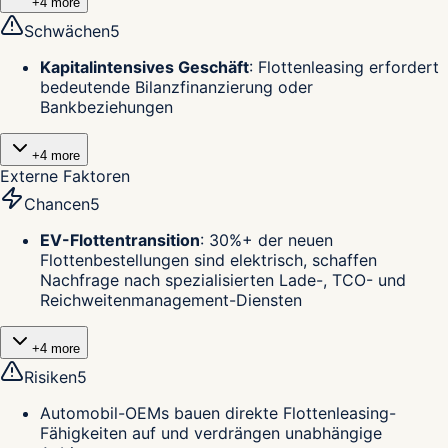
+
4
more
Schwächen
5
Kapitalintensives Geschäft
:
Flottenleasing erfordert
bedeutende Bilanzfinanzierung oder
Bankbeziehungen
+
4
more
Externe Faktoren
Chancen
5
EV-Flottentransition
:
30%+ der neuen
Flottenbestellungen sind elektrisch, schaffen
Nachfrage nach spezialisierten Lade-, TCO- und
Reichweitenmanagement-Diensten
+
4
more
Risiken
5
Automobil-OEMs bauen direkte Flottenleasing-
Fähigkeiten auf und verdrängen unabhängige