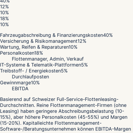
40
%
12
%
10
%
18
%
10
%
Fahrzeugabschreibung & Finanzierungskosten
40
%
Versicherung & Risikomanagement
12
%
Wartung, Reifen & Reparaturen
10
%
Personalkosten
18
%
Flottenmanager, Admin, Verkauf
IT-Systeme & Telematik-Plattformen
5
%
Treibstoff- / Energiekosten
5
%
Durchlaufposten
Gewinnmarge
10
%
EBITDA
Basierend auf Schweizer Full-Service-Flottenleasing-
Durchschnitten. Reine Flottenmanagement-Firmen (ohne
Leasing) haben geringere Abschreibungsbelastung (10-
15%), aber höhere Personalkosten (45-55%) und Margen
(15-20%). Kapitalleichte Flottenmanagement-
Software-/Beratungsunternehmen können EBITDA-Margen