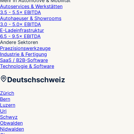
Mehr in Automotive & Mobilität
Autoservices & Werkstätten
3.5 - 5.5
× EBITDA
Autohaeuser & Showrooms
3.0 - 5.0
× EBITDA
E-Ladeinfrastruktur
6.5 - 9.5
× EBITDA
Andere Sektoren
Praezisionswerkzeuge
Industrie & Fertigung
SaaS / B2B-Software
Technologie & Software
Deutschschweiz
Zürich
Bern
Luzern
Uri
Schwyz
Obwalden
Nidwalden