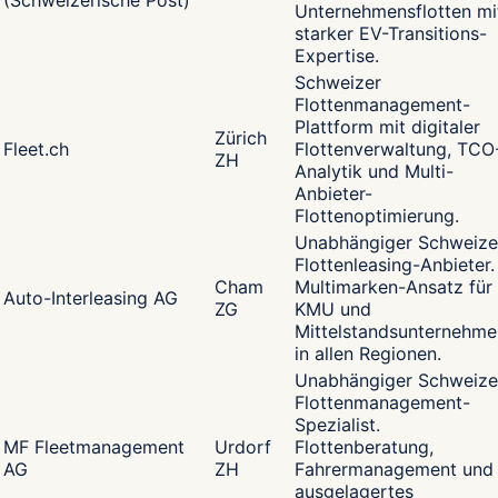
(Schweizerische Post)
Unternehmensflotten mi
starker EV-Transitions-
Expertise.
Schweizer
Flottenmanagement-
Plattform mit digitaler
Zürich
Fleet.ch
Flottenverwaltung, TCO
ZH
Analytik und Multi-
Anbieter-
Flottenoptimierung.
Unabhängiger Schweize
Flottenleasing-Anbieter.
Cham
Multimarken-Ansatz für
Auto-Interleasing AG
ZG
KMU und
Mittelstandsunternehme
in allen Regionen.
Unabhängiger Schweize
Flottenmanagement-
Spezialist.
MF Fleetmanagement
Urdorf
Flottenberatung,
AG
ZH
Fahrermanagement und
ausgelagertes