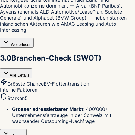
Automobilkonzerne dominiert — Arval (BNP Paribas),
Ayvens (ehemals ALD Automotive/LeasePlan, Societe
Generale) und Alphabet (BMW Group) — neben starken
inländischen Akteuren wie AMAG Leasing und Auto-
Interleasing.
Weiterlesen
3.0
Branchen-Check (SWOT)
Alle Details
Grösste Chance
EV-Flottentransition
Interne Faktoren
Stärken
5
Grosser adressierbarer Markt
:
400'000+
Unternehmensfahrzeuge in der Schweiz mit
wachsender Outsourcing-Nachfrage