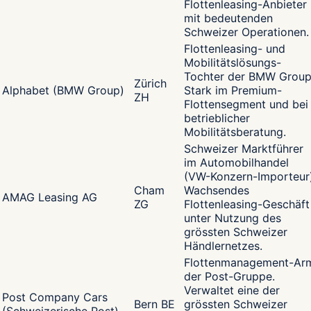
Flottenleasing-Anbieter
mit bedeutenden
Schweizer Operationen.
Flottenleasing- und
Mobilitätslösungs-
Tochter der BMW Group
Zürich
Alphabet (BMW Group)
Stark im Premium-
ZH
Flottensegment und bei
betrieblicher
Mobilitätsberatung.
Schweizer Marktführer
im Automobilhandel
(VW-Konzern-Importeur)
Cham
Wachsendes
AMAG Leasing AG
ZG
Flottenleasing-Geschäft
unter Nutzung des
grössten Schweizer
Händlernetzes.
Flottenmanagement-Ar
der Post-Gruppe.
Verwaltet eine der
Post Company Cars
Bern BE
grössten Schweizer