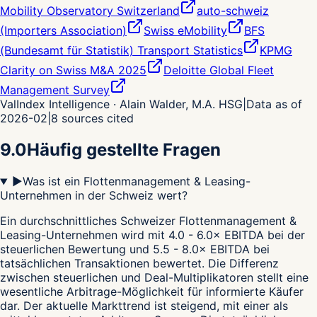
Mobility Observatory Switzerland
auto-schweiz
(Importers Association)
Swiss eMobility
BFS
(Bundesamt für Statistik) Transport Statistics
KPMG
Clarity on Swiss M&A 2025
Deloitte Global Fleet
Management Survey
ValIndex Intelligence · Alain Walder, M.A. HSG
|
Data as of
2026-02
|
8
sources cited
9.0
Häufig gestellte Fragen
▶
Was ist ein Flottenmanagement & Leasing-
Unternehmen in der Schweiz wert?
Ein durchschnittliches Schweizer Flottenmanagement &
Leasing-Unternehmen wird mit 4.0 - 6.0× EBITDA bei der
steuerlichen Bewertung und 5.5 - 8.0× EBITDA bei
tatsächlichen Transaktionen bewertet. Die Differenz
zwischen steuerlichen und Deal-Multiplikatoren stellt eine
wesentliche Arbitrage-Möglichkeit für informierte Käufer
dar. Der aktuelle Markttrend ist steigend, mit einer als