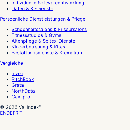
Individuelle Softwareentwicklung
Daten & KI-Dienste
Persoenliche Dienstleistungen & Pflege
Schoenheitssalons & Friseursalons
Fitnessstudios & Gyms
Altenpflege & Spitex-Dienste
Kinderbetreuung & Kitas
Bestattungsdienste & Kremation
Vergleiche
Inven
PitchBook
Grata
NorthData
Gain.pro
©
2026
Val Index™
EN
DE
FR
IT