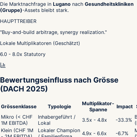
Die Marktnachfrage in
Lugano
nach
Gesundheitskliniken
(Gruppe)
-Assets bleibt stark.
HAUPTTREIBER
"
Buy-and-build arbitrage, synergy realization.
"
Lokale Multiplikatoren (Geschätzt)
6.0 - 8.0
x
Statutory
Bewertungseinfluss nach Grösse
(DACH 2025)
Multiplikator-
Grössenklasse
Typologie
Impact
Spanne
Mikro (< CHF
Inhabergeführt /
3.5x - 4.8x
-33.3
%
1M EBITDA)
Lokal
Klein (CHF 1M
Lokaler Champion
4.9x - 6.6x
-6.7
%
- 2M EBITDA)
/ Familienfirma