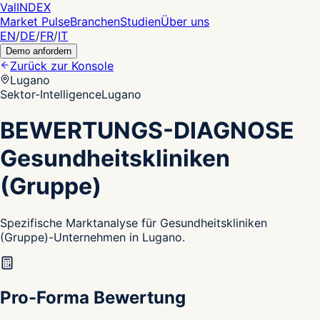
Val
INDEX
Market Pulse
Branchen
Studien
Über uns
EN
/
DE
/
FR
/
IT
Demo anfordern
Zurück zur Konsole
Lugano
Sektor-Intelligence
Lugano
BEWERTUNGS-DIAGNOSE
Gesundheitskliniken
(Gruppe)
Spezifische Marktanalyse für Gesundheitskliniken
(Gruppe)-Unternehmen in Lugano.
Pro-Forma Bewertung