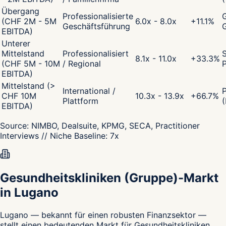
Übergang
Professionalisierte
G
(CHF 2M - 5M
6.0x - 8.0x
+
11.1
%
Geschäftsführung
EBITDA)
Unterer
Mittelstand
Professionalisiert
S
8.1x - 11.0x
+
33.3
%
(CHF 5M - 10M
/ Regional
P
EBITDA)
Mittelstand (>
International /
CHF 10M
10.3x - 13.9x
+
66.7
%
Plattform
(
EBITDA)
Source:
NIMBO, Dealsuite, KPMG, SECA, Practitioner
Interviews
// Niche Baseline:
7
x
Gesundheitskliniken (Gruppe)-Markt
in Lugano
Lugano — bekannt für einen robusten Finanzsektor —
stellt einen bedeutenden Markt für Gesundheitskliniken