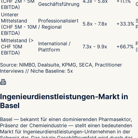
(CHF 2M - 5M
4.3x - 5.8x
+
11.1
%
Geschäftsführung
EBITDA)
Unterer
Mittelstand
Professionalisiert
S
5.8x - 7.8x
+
33.3
%
(CHF 5M - 10M
/ Regional
P
EBITDA)
Mittelstand (>
International /
CHF 10M
7.3x - 9.9x
+
66.7
%
Plattform
(
EBITDA)
Source:
NIMBO, Dealsuite, KPMG, SECA, Practitioner
Interviews
// Niche Baseline:
5
x
Ingenieurdienstleistungen-Markt in
Basel
Basel — bekannt für einen dominierenden Pharmasektor,
Präsenz der Chemieindustrie — stellt einen bedeutenden
Markt für Ingenieurdienstleistungen-Unternehmen in der
Schweiz dar. Das lokale Geschäftsumfeld wird durch das