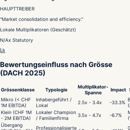
HAUPTTREIBER
"
Market consolidation and efficiency.
"
Lokale Multiplikatoren (Geschätzt)
N/A
x
Statutory
Bewertungseinfluss nach Grösse
(DACH 2025)
Multiplikator-
Grössenklasse
Typologie
Impact
Spanne
Mikro (< CHF
Inhabergeführt /
2.5x - 3.4x
-33.3
%
1M EBITDA)
Lokal
Klein (CHF 1M
Lokaler Champion
3.5x - 4.7x
-6.7
%
- 2M EBITDA)
/ Familienfirma
Übergang
Professionalisierte
G