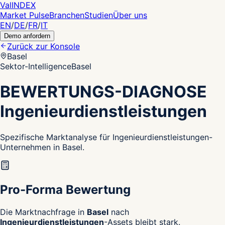
Val
INDEX
Market Pulse
Branchen
Studien
Über uns
EN
/
DE
/
FR
/
IT
Demo anfordern
Zurück zur Konsole
Basel
Sektor-Intelligence
Basel
BEWERTUNGS-DIAGNOSE
Ingenieurdienstleistungen
Spezifische Marktanalyse für Ingenieurdienstleistungen-
Unternehmen in Basel.
Pro-Forma Bewertung
Die Marktnachfrage in
Basel
nach
Ingenieurdienstleistungen
-Assets bleibt stark.