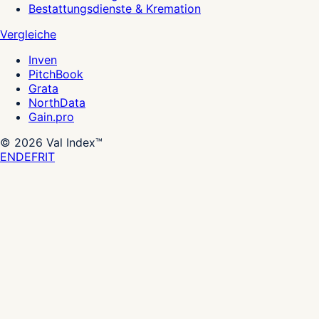
Bestattungsdienste & Kremation
Vergleiche
Inven
PitchBook
Grata
NorthData
Gain.pro
©
2026
Val Index™
EN
DE
FR
IT