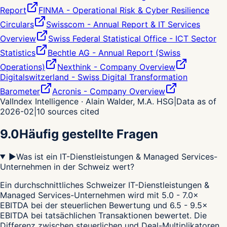
Report
FINMA - Operational Risk & Cyber Resilience
Circulars
Swisscom - Annual Report & IT Services
Overview
Swiss Federal Statistical Office - ICT Sector
Statistics
Bechtle AG - Annual Report (Swiss
Operations)
Nexthink - Company Overview
Digitalswitzerland - Swiss Digital Transformation
Barometer
Acronis - Company Overview
ValIndex Intelligence · Alain Walder, M.A. HSG
|
Data as of
2026-02
|
10
sources cited
9.0
Häufig gestellte Fragen
▶
Was ist ein IT-Dienstleistungen & Managed Services-
Unternehmen in der Schweiz wert?
Ein durchschnittliches Schweizer IT-Dienstleistungen &
Managed Services-Unternehmen wird mit 5.0 - 7.0×
EBITDA bei der steuerlichen Bewertung und 6.5 - 9.5×
EBITDA bei tatsächlichen Transaktionen bewertet. Die
Differenz zwischen steuerlichen und Deal-Multiplikatoren