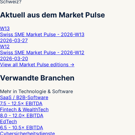
Schweiz?
Aktuell aus dem Market Pulse
W13
Swiss SME Market Pulse - 2026-W13
2026-03-27
W12
Swiss SME Market Pulse - 2026-W12
2026-03-20
View all Market Pulse editions
→
Verwandte Branchen
Mehr in Technologie & Software
SaaS / B2B-Software
7.5 - 12.5
× EBITDA
Fintech & WealthTech
8.0 - 12.0
× EBITDA
EdTech
6.5 - 10.5
× EBITDA
Cybersicherheitsdienste