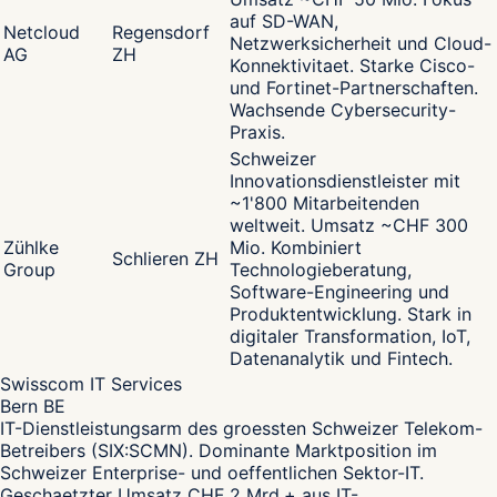
auf SD-WAN,
Netcloud
Regensdorf
Netzwerksicherheit und Cloud-
AG
ZH
Konnektivitaet. Starke Cisco-
und Fortinet-Partnerschaften.
Wachsende Cybersecurity-
Praxis.
Schweizer
Innovationsdienstleister mit
~1'800 Mitarbeitenden
weltweit. Umsatz ~CHF 300
Zühlke
Mio. Kombiniert
Schlieren ZH
Group
Technologieberatung,
Software-Engineering und
Produktentwicklung. Stark in
digitaler Transformation, IoT,
Datenanalytik und Fintech.
Swisscom IT Services
Bern BE
IT-Dienstleistungsarm des groessten Schweizer Telekom-
Betreibers (SIX:SCMN). Dominante Marktposition im
Schweizer Enterprise- und oeffentlichen Sektor-IT.
Geschaetzter Umsatz CHF 2 Mrd.+ aus IT-