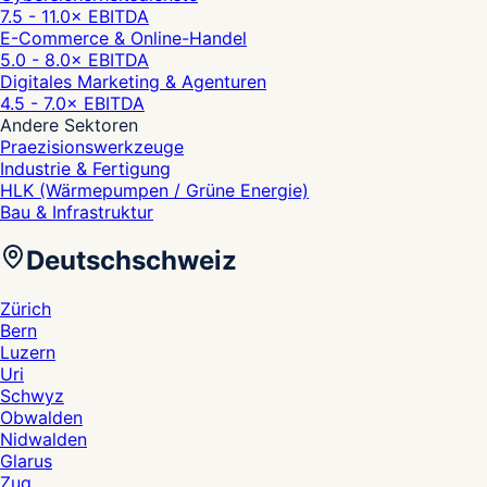
7.5 - 11.0
× EBITDA
E-Commerce & Online-Handel
5.0 - 8.0
× EBITDA
Digitales Marketing & Agenturen
4.5 - 7.0
× EBITDA
Andere Sektoren
Praezisionswerkzeuge
Industrie & Fertigung
HLK (Wärmepumpen / Grüne Energie)
Bau & Infrastruktur
Deutschschweiz
Zürich
Bern
Luzern
Uri
Schwyz
Obwalden
Nidwalden
Glarus
Zug