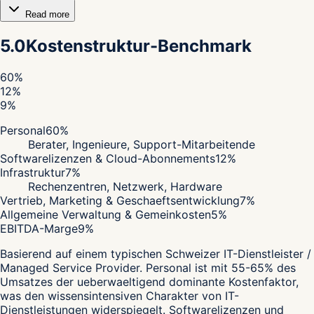
Read more
5.0
Kostenstruktur-Benchmark
60
%
12
%
9
%
Personal
60
%
Berater, Ingenieure, Support-Mitarbeitende
Softwarelizenzen & Cloud-Abonnements
12
%
Infrastruktur
7
%
Rechenzentren, Netzwerk, Hardware
Vertrieb, Marketing & Geschaeftsentwicklung
7
%
Allgemeine Verwaltung & Gemeinkosten
5
%
EBITDA-Marge
9
%
Basierend auf einem typischen Schweizer IT-Dienstleister /
Managed Service Provider. Personal ist mit 55-65% des
Umsatzes der ueberwaeltigend dominante Kostenfaktor,
was den wissensintensiven Charakter von IT-
Dienstleistungen widerspiegelt. Softwarelizenzen und