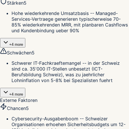
Stärken
5
Hohe wiederkehrende Umsatzbasis -- Managed-
Services-Vertraege generieren typischerweise 70-
85% wiederkehrenden MRR, mit planbaren Cashflows
und Kundenbindung ueber 90%
+
4
more
Schwächen
5
Schwerer IT-Fachkraeftemangel -- in der Schweiz
sind ca. 35'000 IT-Stellen unbesetzt (ICT-
Berufsbildung Schweiz), was zu jaehrlicher
Lohninflation von 5-8% bei Spezialisten fuehrt
+
4
more
Externe Faktoren
Chancen
5
Cybersecurity-Ausgabenboom -- Schweizer
Organisationen erhoehen Sicherheitsbudgets um 12-