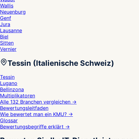
Wallis
Neuenburg
Genf
Jura
Lausanne
Biel
Sitten
Vernier
Tessin (Italienische Schweiz)
Tessin
Lugano
Bellinzona
Multiplikatoren
Alle 132 Branchen vergleichen
→
Bewertungsleitfaden
Wie bewertet man ein KMU?
→
Glossar
Bewertungsbegriffe erklärt
→