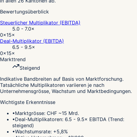
in allen 26 Kantonen ab.
Bewertungsüberblick
Steuerlicher Multiplikator (EBITDA)
5.0 - 7.0
×
0×
15×
Deal-Multiplikator (EBITDA)
6.5 - 9.5
×
0×
15×
Markttrend
Steigend
Indikative Bandbreiten auf Basis von Marktforschung.
Tatsächliche Multiplikatoren variieren je nach
Unternehmensgrösse, Wachstum und Marktbedingungen.
Wichtigste Erkenntnisse
•
Marktgrösse: CHF ~15 Mrd.
•
Deal-Multiplikatoren: 6.5 - 9.5× EBITDA (Trend:
steigend)
•
Wachstumsrate: +5,8%