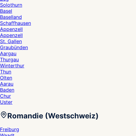
Solothurn
Basel
Baselland
Schaffhausen
Appenzell
Appenzell
St. Gallen
Graubünden
Aargau
Thurgau
Winterthur
Thun
Olten
Aarau
Baden
Chur
Uster
Romandie (Westschweiz)
Freiburg
Waadt