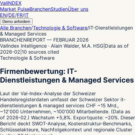
Val
INDEX
Market Pulse
Branchen
Studien
Über uns
EN
/
DE
/
FR
/
IT
Demo anfordern
Alle Branchen
/
Technologie & Software
/
IT-Dienstleistungen
& Managed Services
BRANCHENREPORT
—
FEBRUAR 2026
ValIndex Intelligence · Alain Walder, M.A. HSG
|
Data as of
2026-02
|
10
sources cited
Technologie & Software
Firmenbewertung: IT-
Dienstleistungen & Managed Services
Laut der Val-Index-Analyse der Schweizer
Handelsregisterdaten
umfasst der Schweizer Sektor it-
dienstleistungen & managed services CHF ~15 Mrd.,
~12'000 Unternehmen, ~100'000 Mitarbeitende.
(Data as
of 2026-02.)
Wachstum +5,8%.
Exportquote: ~20%.
Dieser
Bericht deckt SWOT-Analyse, Kostenstruktur-Benchmarks,
Schlüsselakteure, Nachfolgekontext und regionale Cluster