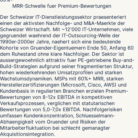
MRR-Schwelle fuer Premium-Bewertungen
Der Schweizer IT-Dienstleistungssektor praesenteriert
einen der aktivsten Nachfolge- und M&A-Maerkte der
Schweizer Wirtschaft. Mit ~12'000 IT-Unternehmen, viele
gegruendet waehrend der IT-Outsourcing-Welle der
1990er-2000er Jahre, naehert sich eine bedeutende
Kohorte von Gruender-Eigentuemern Ende 50, Anfang 60
dem Ruhestand ohne klare Nachfolger. Der Sektor ist
aussergewoehnlich attraktiv fuer PE-getriebene Buy-and-
Build-Strategien aufgrund seiner fragmentierten Struktur,
hohen wiederkehrenden Umsatzprofilen und starken
Wachstumsdynamiken. MSPs mit 60%+ MRR, starken
Herstellerzertifizierungen (Microsoft, Cisco, AWS) und
Kundenbasis in regulierten Branchen erzielen Premium-
Bewertungen von 8-12x EBITDA in kompetitiven
Verkaufsprozessen, verglichen mit statutarischen
Bewertungen von 5,0-7,0x EBITDA. Nachfolgerisiken
umfassen Kundenkonzentration, Schluesselmann-
Abhaengigkeit vom Gruender und Risiken der
Mitarbeiterfluktuation bei schlecht gemanagter
Akquisitionsintegration.