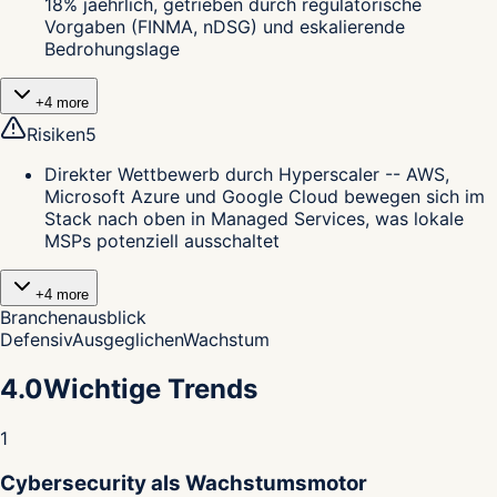
18% jaehrlich, getrieben durch regulatorische
Vorgaben (FINMA, nDSG) und eskalierende
Bedrohungslage
+
4
more
Risiken
5
Direkter Wettbewerb durch Hyperscaler -- AWS,
Microsoft Azure und Google Cloud bewegen sich im
Stack nach oben in Managed Services, was lokale
MSPs potenziell ausschaltet
+
4
more
Branchenausblick
Defensiv
Ausgeglichen
Wachstum
4.0
Wichtige Trends
1
Cybersecurity als Wachstumsmotor