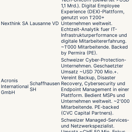
1,1 Mrd.). Digital Employee
Experience (DEX)-Plattform,
genutzt von 1'200+
Nexthink SA
Lausanne VD
Unternehmen weltweit.
Echtzeit-Analytik fuer IT-
Infrastrukturperformance und
digitale Mitarbeitererfahrung.
~1'000 Mitarbeitende. Backed
by Permira (PE).
Schweizer Cyber-Protection-
Unternehmen. Geschaetzter
Umsatz ~USD 700 Mio.+.
Vereint Backup, Disaster
Acronis
Schaffhausen
Recovery, Cybersecurity und
International
SH
Endpoint Management in einer
GmbH
Plattform. Bedient MSPs und
Unternehmen weltweit. ~2'000
Mitarbeitende. PE-backed
(CVC Capital Partners).
Schweizer Managed-Services-
und Netzwerkspezialist.
Umsatz ~CHF 50 Mio. Fokus