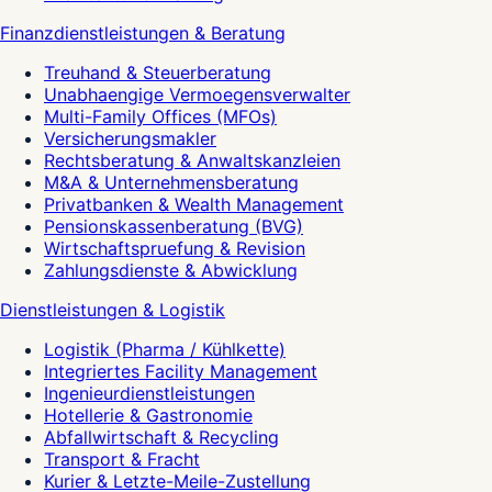
Finanzdienstleistungen & Beratung
Treuhand & Steuerberatung
Unabhaengige Vermoegensverwalter
Multi-Family Offices (MFOs)
Versicherungsmakler
Rechtsberatung & Anwaltskanzleien
M&A & Unternehmensberatung
Privatbanken & Wealth Management
Pensionskassenberatung (BVG)
Wirtschaftspruefung & Revision
Zahlungsdienste & Abwicklung
Dienstleistungen & Logistik
Logistik (Pharma / Kühlkette)
Integriertes Facility Management
Ingenieurdienstleistungen
Hotellerie & Gastronomie
Abfallwirtschaft & Recycling
Transport & Fracht
Kurier & Letzte-Meile-Zustellung