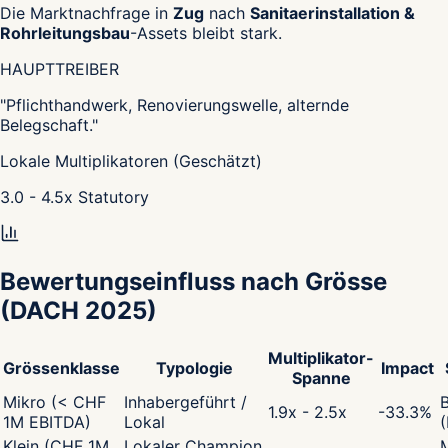
Die Marktnachfrage in
Zug
nach
Sanitaerinstallation &
Rohrleitungsbau
-Assets bleibt stark.
HAUPTTREIBER
"
Pflichthandwerk, Renovierungswelle, alternde
Belegschaft.
"
Lokale Multiplikatoren (Geschätzt)
3.0 - 4.5
x
Statutory
Bewertungseinfluss nach Grösse
(DACH 2025)
Multiplikator-
Grössenklasse
Typologie
Impact
Spanne
Mikro (< CHF
Inhabergeführt /
1.9x - 2.5x
-33.3
%
1M EBITDA)
Lokal
Klein (CHF 1M
Lokaler Champion