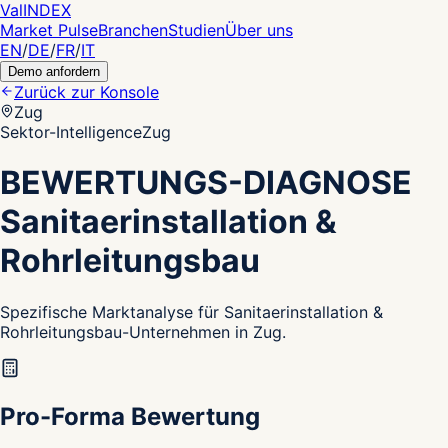
Val
INDEX
Market Pulse
Branchen
Studien
Über uns
EN
/
DE
/
FR
/
IT
Demo anfordern
Zurück zur Konsole
Zug
Sektor-Intelligence
Zug
BEWERTUNGS-DIAGNOSE
Sanitaerinstallation &
Rohrleitungsbau
Spezifische Marktanalyse für Sanitaerinstallation &
Rohrleitungsbau-Unternehmen in Zug.
Pro-Forma Bewertung