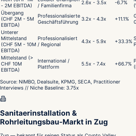
2.6x - 3.5x
-6.7
%
- 2M EBITDA)
/ Familienfirma
Übergang
Professionalisierte
G
(CHF 2M - 5M
3.2x - 4.3x
+
11.1
%
Geschäftsführung
EBITDA)
Unterer
Mittelstand
Professionalisiert
S
4.3x - 5.9x
+
33.3
%
(CHF 5M - 10M
/ Regional
P
EBITDA)
Mittelstand (>
International /
CHF 10M
5.5x - 7.4x
+
66.7
%
Plattform
(
EBITDA)
Source:
NIMBO, Dealsuite, KPMG, SECA, Practitioner
Interviews
// Niche Baseline:
3.75
x
Sanitaerinstallation &
Rohrleitungsbau-Markt in Zug
Zug — bekannt für seinen Status als Crypto Valley,