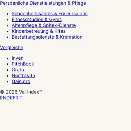
Persoenliche Dienstleistungen & Pflege
Schoenheitssalons & Friseursalons
Fitnessstudios & Gyms
Altenpflege & Spitex-Dienste
Kinderbetreuung & Kitas
Bestattungsdienste & Kremation
Vergleiche
Inven
PitchBook
Grata
NorthData
Gain.pro
©
2026
Val Index™
EN
DE
FR
IT