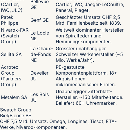
Bellevue
(Cartier,
Cartier, IWC, Jaeger-LeCoultre,
GE
IWC, JLC)
Panerai, Piaget.
Patek
Geschätzter Umsatz CHF 2,5
Genf GE
Philippe
Mrd. Familienbesitz seit 1839.
Nivarox-FAR
Weltweit dominanter Hersteller
Le Locle
(Swatch
von Spiralfedern und
NE
Group)
Hemmungskomponenten.
La Chaux-
Grösster unabhängiger
Sellita SA
de-Fonds
Schweizer Werkehersteller (~5
NE
Mio. Werke/Jahr).
Acrotec
PE-gestützte
Group
Develier
Komponentenplattform. 18+
(Partners
JU
Akquisitionen
Group)
mikromechanischer Firmen.
Unabhängiger Zifferblatt-
Les Bois
Metalem SA
Hersteller. ~150 Mitarbeitende.
JU
Beliefert 60+ Uhrenmarken.
Swatch Group
Biel/Bienne BE
CHF 7,5 Mrd. Umsatz. Omega, Longines, Tissot, ETA-
Werke, Nivarox-Komponenten.