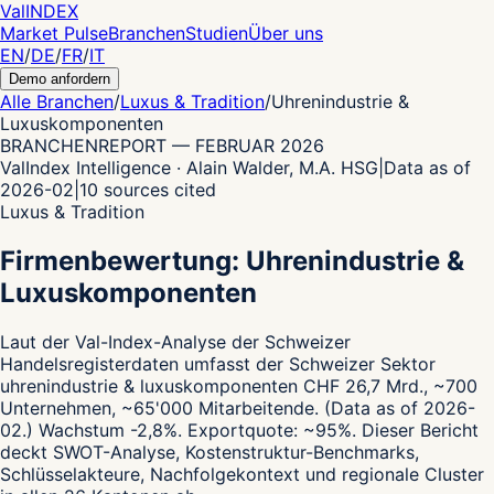
Val
INDEX
Market Pulse
Branchen
Studien
Über uns
EN
/
DE
/
FR
/
IT
Demo anfordern
Alle Branchen
/
Luxus & Tradition
/
Uhrenindustrie &
Luxuskomponenten
BRANCHENREPORT
—
FEBRUAR 2026
ValIndex Intelligence · Alain Walder, M.A. HSG
|
Data as of
2026-02
|
10
sources cited
Luxus & Tradition
Firmenbewertung: Uhrenindustrie &
Luxuskomponenten
Laut der Val-Index-Analyse der Schweizer
Handelsregisterdaten
umfasst der Schweizer Sektor
uhrenindustrie & luxuskomponenten CHF 26,7 Mrd., ~700
Unternehmen, ~65'000 Mitarbeitende.
(Data as of 2026-
02.)
Wachstum -2,8%.
Exportquote: ~95%.
Dieser Bericht
deckt SWOT-Analyse, Kostenstruktur-Benchmarks,
Schlüsselakteure, Nachfolgekontext und regionale Cluster