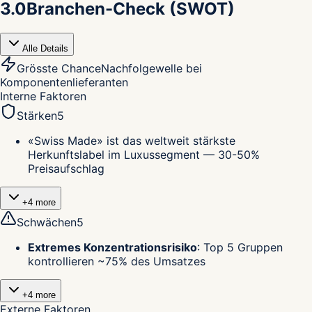
3.0
Branchen-Check (SWOT)
Alle Details
Grösste Chance
Nachfolgewelle bei
Komponentenlieferanten
Interne Faktoren
Stärken
5
«Swiss Made» ist das weltweit stärkste
Herkunftslabel im Luxussegment — 30-50%
Preisaufschlag
+
4
more
Schwächen
5
Extremes Konzentrationsrisiko
:
Top 5 Gruppen
kontrollieren ~75% des Umsatzes
+
4
more
Externe Faktoren