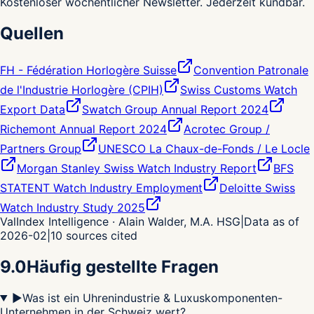
Kostenloser wöchentlicher Newsletter. Jederzeit kündbar.
Quellen
FH - Fédération Horlogère Suisse
Convention Patronale
de l'Industrie Horlogère (CPIH)
Swiss Customs Watch
Export Data
Swatch Group Annual Report 2024
Richemont Annual Report 2024
Acrotec Group /
Partners Group
UNESCO La Chaux-de-Fonds / Le Locle
Morgan Stanley Swiss Watch Industry Report
BFS
STATENT Watch Industry Employment
Deloitte Swiss
Watch Industry Study 2025
ValIndex Intelligence · Alain Walder, M.A. HSG
|
Data as of
2026-02
|
10
sources cited
9.0
Häufig gestellte Fragen
▶
Was ist ein Uhrenindustrie & Luxuskomponenten-
Unternehmen in der Schweiz wert?