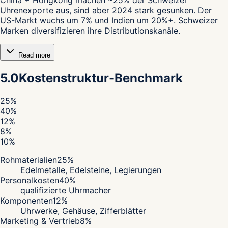
Uhrenexporte aus, sind aber 2024 stark gesunken. Der
US-Markt wuchs um 7% und Indien um 20%+. Schweizer
Marken diversifizieren ihre Distributionskanäle.
Read more
5.0
Kostenstruktur-Benchmark
25
%
40
%
12
%
8
%
10
%
Rohmaterialien
25
%
Edelmetalle, Edelsteine, Legierungen
Personalkosten
40
%
qualifizierte Uhrmacher
Komponenten
12
%
Uhrwerke, Gehäuse, Zifferblätter
Marketing & Vertrieb
8
%