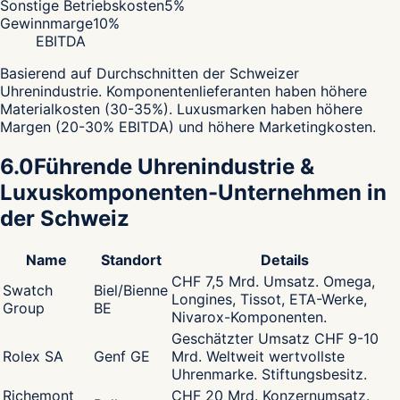
Sonstige Betriebskosten
5
%
Gewinnmarge
10
%
EBITDA
Basierend auf Durchschnitten der Schweizer
Uhrenindustrie. Komponentenlieferanten haben höhere
Materialkosten (30-35%). Luxusmarken haben höhere
Margen (20-30% EBITDA) und höhere Marketingkosten.
6.0
Führende Uhrenindustrie &
Luxuskomponenten-Unternehmen in
der Schweiz
Name
Standort
Details
CHF 7,5 Mrd. Umsatz. Omega,
Swatch
Biel/Bienne
Longines, Tissot, ETA-Werke,
Group
BE
Nivarox-Komponenten.
Geschätzter Umsatz CHF 9-10
Rolex SA
Genf GE
Mrd. Weltweit wertvollste
Uhrenmarke. Stiftungsbesitz.
Richemont
CHF 20 Mrd. Konzernumsatz.