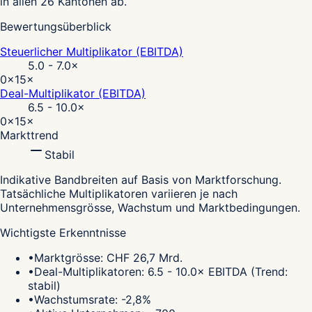
in allen 26 Kantonen ab.
Bewertungsüberblick
Steuerlicher Multiplikator (EBITDA)
5.0 - 7.0
×
0×
15×
Deal-Multiplikator (EBITDA)
6.5 - 10.0
×
0×
15×
Markttrend
Stabil
Indikative Bandbreiten auf Basis von Marktforschung.
Tatsächliche Multiplikatoren variieren je nach
Unternehmensgrösse, Wachstum und Marktbedingungen.
Wichtigste Erkenntnisse
•
Marktgrösse: CHF 26,7 Mrd.
•
Deal-Multiplikatoren: 6.5 - 10.0× EBITDA (Trend:
stabil)
•
Wachstumsrate: -2,8%