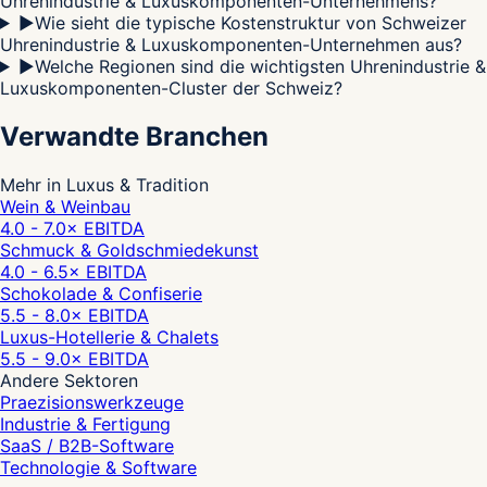
Uhrenindustrie & Luxuskomponenten-Unternehmens?
▶
Wie sieht die typische Kostenstruktur von Schweizer
Uhrenindustrie & Luxuskomponenten-Unternehmen aus?
▶
Welche Regionen sind die wichtigsten Uhrenindustrie &
Luxuskomponenten-Cluster der Schweiz?
Verwandte Branchen
Mehr in Luxus & Tradition
Wein & Weinbau
4.0 - 7.0
× EBITDA
Schmuck & Goldschmiedekunst
4.0 - 6.5
× EBITDA
Schokolade & Confiserie
5.5 - 8.0
× EBITDA
Luxus-Hotellerie & Chalets
5.5 - 9.0
× EBITDA
Andere Sektoren
Praezisionswerkzeuge
Industrie & Fertigung
SaaS / B2B-Software
Technologie & Software