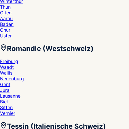
Winterthur
Thun
Olten
Aarau
Baden
Chur
Uster
Romandie (Westschweiz)
Freiburg
Waadt
Wallis
Neuenburg
Genf
Jura
Lausanne
Biel
Sitten
Vernier
Tessin (Italienische Schweiz)