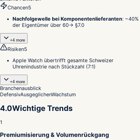
Chancen
5
Nachfolgewelle bei Komponentenlieferanten
:
~40%
der Eigentümer über 60
→ §
7.0
+
4
more
Risiken
5
Apple Watch übertrifft gesamte Schweizer
Uhrenindustrie nach Stückzahl (7:1)
+
4
more
Branchenausblick
Defensiv
Ausgeglichen
Wachstum
4.0
Wichtige Trends
1
Premiumisierung & Volumenrückgang