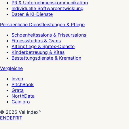
PR & Unternehmenskommunikation
Individuelle Softwareentwicklung
Daten & KI-Dienste
Persoenliche Dienstleistungen & Pflege
Schoenheitssalons & Friseursalons
Fitnessstudios & Gyms
Altenpflege & Spitex-Dienste
Kinderbetreuung & Kitas
Bestattungsdienste & Kremation
Vergleiche
Inven
PitchBook
Grata
NorthData
Gain.pro
©
2026
Val Index™
EN
DE
FR
IT