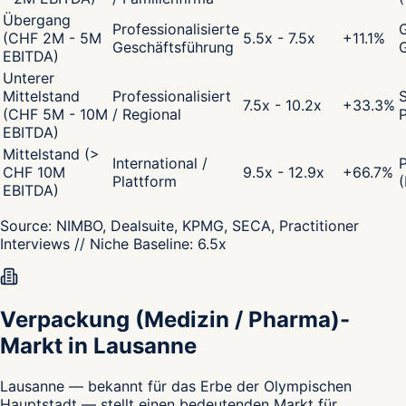
Übergang
Professionalisierte
G
(CHF 2M - 5M
5.5x - 7.5x
+
11.1
%
Geschäftsführung
EBITDA)
Unterer
Mittelstand
Professionalisiert
S
7.5x - 10.2x
+
33.3
%
(CHF 5M - 10M
/ Regional
P
EBITDA)
Mittelstand (>
International /
CHF 10M
9.5x - 12.9x
+
66.7
%
Plattform
(
EBITDA)
Source:
NIMBO, Dealsuite, KPMG, SECA, Practitioner
Interviews
// Niche Baseline:
6.5
x
Verpackung (Medizin / Pharma)-
Markt in Lausanne
Lausanne — bekannt für das Erbe der Olympischen
Hauptstadt — stellt einen bedeutenden Markt für