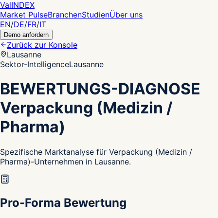
Val
INDEX
Market Pulse
Branchen
Studien
Über uns
EN
/
DE
/
FR
/
IT
Demo anfordern
Zurück zur Konsole
Lausanne
Sektor-Intelligence
Lausanne
BEWERTUNGS-DIAGNOSE
Verpackung (Medizin /
Pharma)
Spezifische Marktanalyse für Verpackung (Medizin /
Pharma)-Unternehmen in Lausanne.
Pro-Forma Bewertung