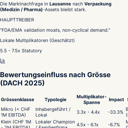
Die Marktnachfrage in
Lausanne
nach
Verpackung
(Medizin / Pharma)
-Assets bleibt stark.
HAUPTTREIBER
"
FDA/EMA validation moats, non-cyclical demand.
"
Lokale Multiplikatoren (Geschätzt)
5.5 - 7.5
x
Statutory
Bewertungseinfluss nach Grösse
(DACH 2025)
Multiplikator-
Grössenklasse
Typologie
Impact
Spanne
Mikro (< CHF
Inhabergeführt /
3.3x - 4.4x
-33.3
%
1M EBITDA)
Lokal
Klein (CHF 1M
Lokaler Champion
4.5x - 6.1x
-6.7
%
- 2M EBITDA)
/ Familienfirma